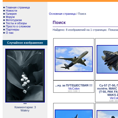
■
Главная страница
■
Новости
■
Галерея
Основная страница
/ Поиск
■
Форум
■
Фототуризм
Поиск
■
Тесты и обзоры
■
Просто о сложном
■
Партнеры
Найдено: 8 изображений на 1 страницах. Показа
■
О нас
Случайное изображение
...ну. за ПУТЕШЕСТВИЯ !!!
Су-57 (Т-50,
VicColon
полёте. МАКС 
1023 / 0.00 / 2
(T-50, PAK FA)
MAKS 2
VicCo
1230 / 10.0
***
Комментарии: 3
Walery