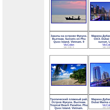
Закаты на острове Фукуок.
Марина Дубая 
Вьетнам. Sunsets on Phu
ОАЭ. Dubai 
Quoc Island. Vietnam. 9
sunset. 
VicColon
VicCo
346 / 0.00 / 0
546 / 0.00
Тропический пляжный рай.
Марина Дубая 
Остров Фукуок. Вьетнам.
Dubai Marina a
Tropical Beach Paradise. Phu
VicCo
Quoc Island. Vietnam.
450 / 0.00