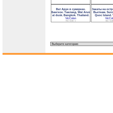
Ват Арун в сумерках.
Закаты на остр
Бангкок. Таиланд. Wat Arun
Вьетнам. Suns
at dusk. Bangkok. Thailand.
Quoc Island. 
VicColon
VicCo
793 / 0.00 / 1
561 / 0.00