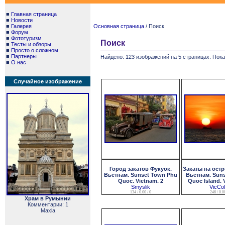
■
Главная страница
■
Новости
■
Галерея
Основная страница
/ Поиск
■
Форум
■
Фототуризм
Поиск
■
Тесты и обзоры
■
Просто о сложном
■
Партнеры
Найдено: 123 изображений на 5 страницах. Пока
■
О нас
Случайное изображение
Город закатов Фукуок.
Закаты на остр
Вьетнам. Sunset Town Phu
Вьетнам. Suns
Quoc. Vietnam. 2
Quoc Island. 
Smyslik
VicCo
134 / 0.00 / 0
246 / 0.00
Храм в Румынии
Комментарии: 1
Maxla