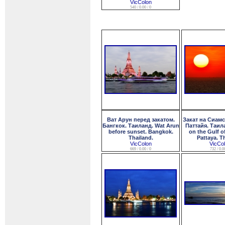
VicColon
540 / 0.00 / 0
Ват Арун перед закатом.
Закат на Сиамс
Бангкок. Таиланд. Wat Arun
Паттайя. Таил
before sunset. Bangkok.
on the Gulf o
Thailand.
Pattaya. T
VicColon
VicCo
669 / 0.00 / 0
732 / 0.00