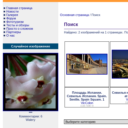
■
Главная страница
■
Новости
■
Галерея
Основная страница
/ Поиск
■
Форум
■
Фототуризм
Поиск
■
Тесты и обзоры
■
Просто о сложном
■
Партнеры
Найдено: 2 изображений на 1 страницах. По
■
О нас
Случайное изображение
Площадь Испании.
Севилья на
Севилья. Испания. Spain.
at
Seville. Spain Square. 1
V
VicColon
118
1134 / 0.00 / 0
***
Комментарии: 6
Walery