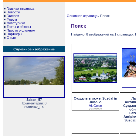
■
Главная страница
■
Новости
■
Галерея
Основная страница
/ Поиск
■
Форум
■
Фототуризм
Поиск
■
Тесты и обзоры
■
Просто о сложном
■
Партнеры
Найдено: 8 изображений на 1 страницах. 
■
О нас
Случайное изображение
Суздаль в июне. Suzdal in
Ла
Sairan_57
June. 2.
Антипи
Комментарии: 0
VicColon
Суздал
Stanislav_FX
245 / 0.00 / 0
обл
Laz
Antipie
Suzdal,