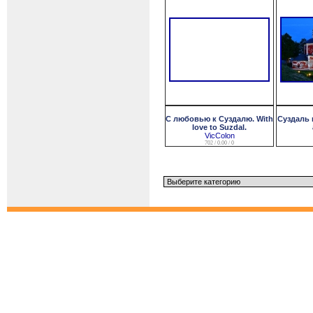
С любовью к Суздалю. With
Суздаль 
love to Suzdal.
VicColon
702 / 0.00 / 0