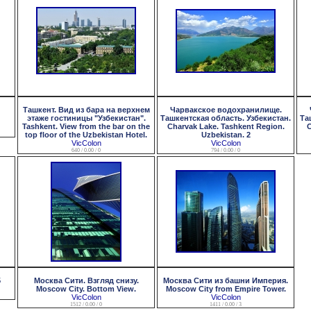
Ташкент. Вид из бара на верхнем
Чарвакское водохранилище.
этаже гостиницы "Узбекистан".
Ташкентская область. Узбекистан.
Та
Tashkent. View from the bar on the
Charvak Lake. Tashkent Region.
C
top floor of the Uzbekistan Hotel.
Uzbekistan. 2
VicColon
VicColon
640 / 0.00 / 0
794 / 0.00 / 0
5
Москва Сити. Взгляд снизу.
Москва Сити из башни Империя.
Moscow City. Bottom View.
Moscow City from Empire Tower.
VicColon
VicColon
1512 / 0.00 / 0
1411 / 0.00 / 3