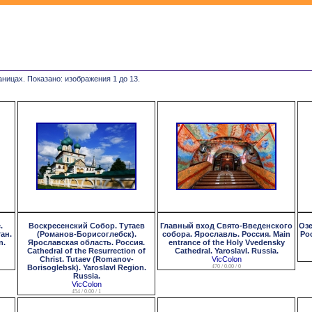
аницах. Показано: изображения 1 до 13.
.
Воскресенский Собор. Тутаев
Главный вход Свято-Введенского
Озе
ан.
(Романов-Борисоглебск).
собора. Ярославль. Россия. Main
Рос
n.
Ярославская область. Россия.
entrance of the Holy Vvedensky
Cathedral of the Resurrection of
Cathedral. Yaroslavl. Russia.
Christ. Tutaev (Romanov-
VicColon
Borisoglebsk). Yaroslavl Region.
470 / 0.00 / 0
Russia.
VicColon
454 / 0.00 / 1