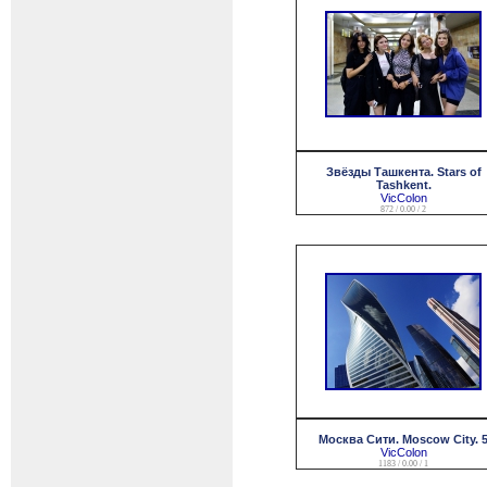
Звёзды Ташкента. Stars of
Tashkent.
VicColon
872 / 0.00 / 2
Москва Сити. Moscow City. 
VicColon
1183 / 0.00 / 1