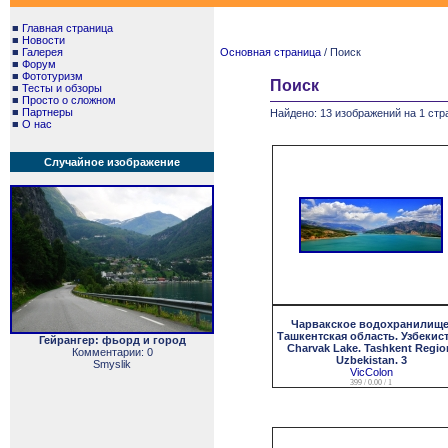
■
Главная страница
■
Новости
■
Галерея
Основная страница
/ Поиск
■
Форум
■
Фототуризм
Поиск
■
Тесты и обзоры
■
Просто о сложном
■
Партнеры
Найдено: 13 изображений на 1 стр
■
О нас
Случайное изображение
Чарвакское водохранилище
Ташкентская область. Узбекист
Гейрангер: фьорд и город
Charvak Lake. Tashkent Regio
Комментарии: 0
Uzbekistan. 3
Smyslik
VicColon
399 / 0.00 / 1