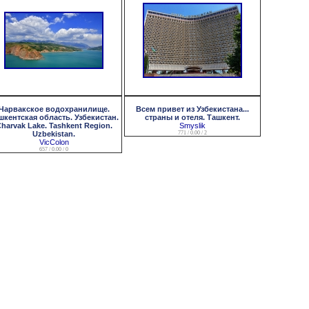
Чарвакское водохранилище.
Всем привет из Узбекистана...
шкентская область. Узбекистан.
страны и отеля. Ташкент.
harvak Lake. Tashkent Region.
Smyslik
Uzbekistan.
771 / 0.00 / 2
VicColon
657 / 0.00 / 0