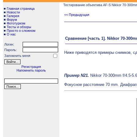
Тестирование объектива AF-S Nikkor 70-300mm 
■
Главная страница
■
Новости
<< Предыдущая
■
Галерея
■
Форум
■
Фототуризм
■
Тесты и обзоры
■
Просто о сложном
■
О нас
Сравнение [часть 1].
Nikkor 70-300mm
Логин:
Пароль:
Ниже приводятся примеры снимков, сд
Запомнить меня
Регистрация
Напомнить пароль
Пример N21.
Nikkor 70-300mm f/4.5-5.
Фокусное расстояние 70 mm. Диафраг