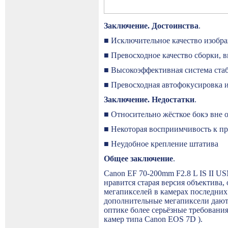
Заключение. Достоинства
.
■ Исключительное качество изобр
■ Превосходное качество сборки, в
■ Высокоэффективная система ста
■ Превосходная автофокусировка 
Заключение. Недостатки
.
■ Относительно жёсткое бокэ вне 
■ Некоторая восприимчивость к п
■
Неудобное крепление штатива
Общее заключение
.
Canon EF 70-200mm F2.8 L IS II U
нравится старая версия объектива,
мегапикселей в камерах последних
дополнительные мегапиксели дают
оптике более серьёзные требовани
камер типа
Canon
EOS
7
D
).