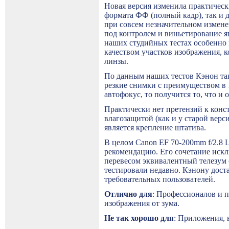
Новая версия изменила практическ
формата ФФ (полный кадр), так и 
при совсем незначительном измене
под
контролем
и
виньетирование
я
наших студийных тестах особенно 
качеством участков изображения, к
линзы.
По данным наших тестов Кэнон та
резкие снимки с преимуществом в 
автофокус, то получится то, что и
Практически нет претензий к конс
влагозащитой (как и у старой вер
является
крепление
штатива
.
В целом
Canon
EF
70-200
mm
f
/2.8
рекомендацию. Его сочетание иск
перевесом эквивалентный телезум о
тестировали недавно. Кэнону дост
требовательных пользователей.
Отлично для
: Профессионалов и п
изображения от зума.
Не так хорошо для
: Приложения, 