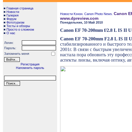
■
Главная страница
■
Новости
Canon EF
Новости Кэнон. Canon Photo News.
■
Галерея
www.dpreview.com
■
Форум
■
Фототуризм
Понедельник, 10 Май 2010
■
Тесты и обзоры
■
Просто о сложном
Canon EF 70-200mm f/2.8 L IS II 
■
О нас
Canon
EF
70-200
mm
F
2.8
L
IS
II
Логин:
стабилизированного и быстрого те
Пароль:
2001г. В связи с быстрым увеличе
Запомнить меня
настала пора обновить эту профес
аспекты линзы, включая оптику, а
Регистрация
Напомнить пароль