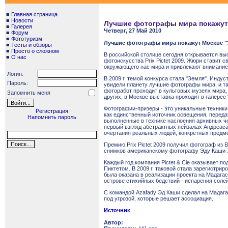
■
Главная страница
■
Новости
Лучшие фотографы мира покажут
■
Галерея
Четверг, 27 Май 2010
■
Форум
■
Фототуризм
Лучшие фотографы мира покажут Москве "
■
Тесты и обзоры
■
Просто о сложном
В российской столице сегодня открывается вы
■
О нас
фотоискусства Prix Pictet 2009. Жюри ставит
окружающего нас мира и привлекают внимание 
Логин:
В 2009 г. темой конкурса стала "Земля". Инду
Пароль:
увидели планету лучшие фотографы мира, и так
фоторабот проходит в культовых музеях мира, 
Запомнить меня
других; в Москве выставка проходит в галерее 
Фотографии-призеры - это уникальные техники
Регистрация
как единственный источник освещения, перед
Напомнить пароль
выполненные в технике наслоения архивных че
первый взгляд абстрактных пейзажах Андреаса
очертания реальных людей, конкретных предме
Премию Prix Pictet 2009 получил фотограф из 
снимков американскому фотографу Эду Каши за 
Каждый год компания Pictet & Cie оказывает п
Пиктетом. В 2009 г. таковой стала зарегистри
была оказана в реализации проекта на Мадага
острове стихийных бедствий - испарения соле
С командой Azafady Эд Каши сделал на Мадаг
под угрозой, которые решает ассоциация.
Источник
.
Автор: