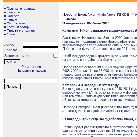
■
Главная страница
■
Новости
Nikon Ph
Новости Никон. Nikon Photo News.
■
Галерея
Никон
■
Форум
■
Фототуризм
Понедельник, 05 Июль 2010
■
Тесты и обзоры
■
Просто о сложном
Компания Nikon открывает международный ф
■
О нас
Амстердам, Нидерланды, 3 июля 2010 Корпора
приглашает подавать заявки фотографов всех у
Логин:
зарекомендовал себя одним из самых важных и
Победители будут объявлены в июне 2011 года
Пароль:
Запомнить меня
33-ий международный фотоконкурс Nikon Photo 
развитие фотографической культуры.
Регистрация
После своего основания в 1969 году конкурс с
Напомнить пароль
2008-2009 годах более 18 000 фотографов со 1
подано больше всего заявок от самого большо
фотоконкурс Nikon Photo Contest Internationa
Категории и награды в этом году
Заявки для участия в конкурсе в 2010-2011 го
свободную тему (A), вторая категория – фотог
или тематики. Заявки для участия в категори
объекты, мотивировать или вызывать эмоции л
Награда Emerging Talent (Восходящий талант
а также цель, к которой они должны стремитьс
53 награды присуждены судейским жюри, к
Заявки будут рассматриваться фотографами, к
один снимок получит гран-при, 16 снимков из 
возрасте 29 лет и моложе, получат награду Eme