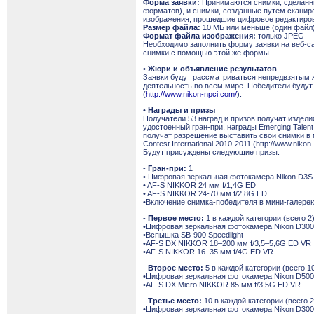
Форма заявки:
Принимаются снимки, сделанн
форматов), и снимки, созданные путем сканир
изображения, прошедшие цифровое редактиро
Размер файла:
10 MБ или меньше (один файл
Формат файла изображения:
только JPEG
Необходимо заполнить форму заявки на веб-сайт
снимки с помощью этой же формы.
•
Жюри и объявление результатов
Заявки будут рассматриваться непредвзятым 
деятельность во всем мире. Победители будут о
(
http://www.nikon-npci.com/
).
•
Награды и призы
Получатели 53 наград и призов получат издели
удостоенный гран-при, награды Emerging Talen
получат разрешение выставить свои снимки в 
Contest International 2010-2011 (http://www.nikon
Будут присуждены следующие призы.
-
Гран-при:
1
• Цифровая зеркальная фотокамера Nikon D3S
• AF-S NIKKOR 24 мм f/1,4G ED
• AF-S NIKKOR 24-70 мм f/2,8G ED
•Включение снимка-победителя в мини-галерею н
-
Первое место:
1 в каждой категории (всего 2
•Цифровая зеркальная фотокамера Nikon D30
•Вспышка SB-900 Speedlight
•AF-S DX NIKKOR 18–200 мм f/3,5–5,6G ED VR I
•AF-S NIKKOR 16–35 мм f/4G ED VR
-
Второе место:
5 в каждой категории (всего 1
•Цифровая зеркальная фотокамера Nikon D50
•AF-S DX Micro NIKKOR 85 мм f/3,5G ED VR
-
Третье место:
10 в каждой категории (всего 2
•Цифровая зеркальная фотокамера Nikon D30