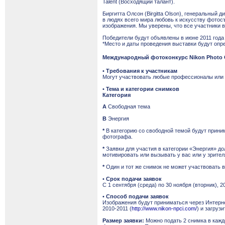
Talent (Восходящий талант).
Биргитта Олсон (Birgitta Olson), генеральный 
в людях всего мира любовь к искусству фотосъ
изображения. Мы уверены, что все участники 
Победители будут объявлены в июне 2011 года
*Место и даты проведения выставки будут опр
Международный фотоконкурс Nikon Photo Co
•
Требования к участникам
Могут участвовать любые профессионалы или 
•
Тема и категории снимков
Категория
A
Свободная тема
B
Энергия
*
В категорию со свободной темой будут прини
фотографа.
*
Заявки для участия в категории «Энергия» д
мотивировать или вызывать у вас или у зрител
*
Один и тот же снимок не может участвовать в
•
Срок подачи заявок
С 1 сентября (среда) по 30 ноября (вторник), 2
•
Способ подачи заявок
Изображения будут приниматься через Интернет
2010-2011 (
http://www.nikon-npci.com/
) и загруз
Размер заявки:
Можно подать 2 снимка в каждо