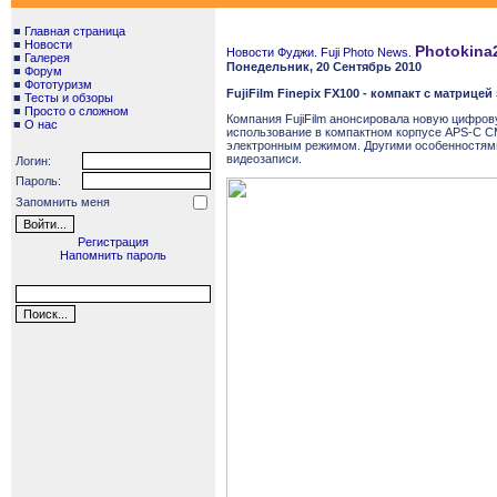
■
Главная страница
■
Новости
Photokina2
Новости Фуджи. Fuji Photo News.
■
Галерея
Понедельник, 20 Сентябрь 2010
■
Форум
■
Фототуризм
FujiFilm Finepix FX100 - компакт с матрицей
■
Тесты и обзоры
■
Просто о сложном
Компания FujiFilm анонсировала новую цифрову
■
О нас
использование в компактном корпусе APS-C C
электронным режимом. Другими особенностями я
видеозаписи.
Логин:
Пароль:
Запомнить меня
Регистрация
Напомнить пароль