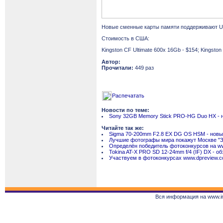
Новые сменные карты памяти поддерживают UDM
Стоимость в США:
Kingston CF Ultimate 600x 16Gb - $154; Kingston
Автор:
Прочитали:
449 раз
Распечатать
Новости по теме:
Sony 32GB Memory Stick PRO-HG Duo HX - н
Читайте так же:
Sigma 70-200mm F2.8 EX DG OS HSM - новы
Лучшие фотографы мира покажут Москве "
Определён победитель фотоконкурсов на w
Tokina AT-X PRO SD 12-24mm f/4 (IF) DX - о
Участвуем в фотоконкурсах www.dpreview.
Вся информация на www.in