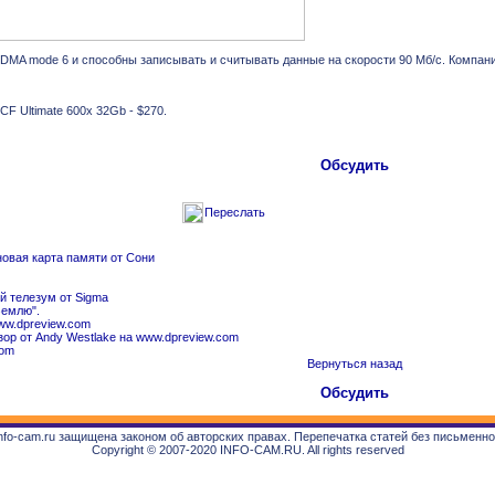
A mode 6 и способны записывать и считывать данные на скорости 90 Мб/с. Компани
 CF Ultimate 600x 32Gb - $270.
Обсудить
Переслать
овая карта памяти от Сони
й телезум от Sigma
Землю".
ww.dpreview.com
бзор от Andy Westlake на www.dpreview.com
com
Вернуться назад
Обсудить
fo-cam.ru защищена законом об авторских правах. Перепечатка статей без письменн
Copyright © 2007-2020 INFO-CAM.RU. All rights reserved