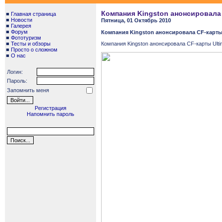
Компания Kingston анонсировала 
■
Главная страница
■
Новости
Пятница, 01 Октябрь 2010
■
Галерея
■
Форум
Компания Kingston анонсировала CF-карты 
■
Фототуризм
■
Тесты и обзоры
Компания Kingston анонсировала CF-карты Ultim
■
Просто о сложном
■
О нас
Логин:
Пароль:
Запомнить меня
Регистрация
Напомнить пароль