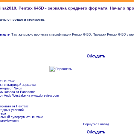
ina2010. Pentax 645D - зеркалка среднего формата. Начало пр
Начало продаж и стоимость
.
марте
. Там же можно прочесть спецификации Pentax 645D. Продажи Pentax 645D стар
Обсудить
Переслать
от Пентакс
акт с матрицей зеркалки.
амера от Nikon
ум класса от Panasonic
 от Andy Westlake на www.dpreview.com
формата от Пентакс
огодных условий
мера
ольный суперзум от Пентакс
dpreview.com
Вернуться назад
Обсудить