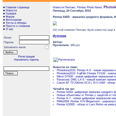
Photok
■
Главная страница
Новости Пентакс. Pentax Photo News.
■
Новости
Пятница, 24 Сентябрь 2010
■
Галерея
■
Форум
Pentax 645D - зеркалка среднего формата. 
■
Фототуризм
■
Тесты и обзоры
■
Просто о сложном
■
О нас
Об этой новинке Пентакс было известно ещё в
Источник
.
Логин:
Автор:
Пароль:
Прочитали:
388 раз
Запомнить меня
Регистрация
Напомнить пароль
Распечатать
Новости по теме:
Photokina2010. Pentax K-5 - новая зеркалка 
Photokina2010. FujiFilm Finepix FX100 - комп
Nikon D7000 - новая цифровая зеркальная к
Panasonic DMC-LX-5 - новый компакт преми
Canon EF 70-200mm f/2.8 L IS II USM - обзор
Читайте так же:
Pentax 645D: цифровая зеркалка среднего 
Новые объективы от Pentax с защитой от п
Pentax K-7 - новая цифровая зеркальная ка
PMA2009: Pentax X70 Megazoom - широкоуг
Pentax K200D - обзор от Lars Rehm на www.