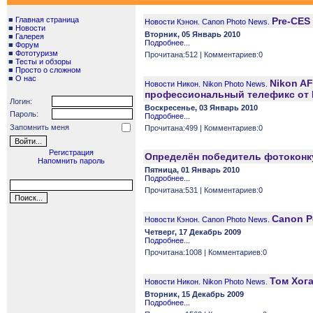
■
Главная страница
Pre-CES 
Новости Кэнон. Canon Photo News.
■
Новости
Вторник, 05 Январь 2010
■
Галерея
Подробнее...
■
Форум
■
Фототуризм
Прочитана:512 | Комментариев:0
■
Тесты и обзоры
■
Просто о сложном
■
О нас
Nikon AF
Новости Никон. Nikon Photo News.
профессиональный телефикс от 
Логин:
Воскресенье, 03 Январь 2010
Пароль:
Подробнее...
Запомнить меня
Прочитана:499 | Комментариев:0
Регистрация
Определён победитель фотоконк
Напомнить пароль
Пятница, 01 Январь 2010
Подробнее...
Прочитана:531 | Комментариев:0
Canon P
Новости Кэнон. Canon Photo News.
Четверг, 17 Декабрь 2009
Подробнее...
Прочитана:1008 | Комментариев:0
Том Хога
Новости Никон. Nikon Photo News.
Вторник, 15 Декабрь 2009
Подробнее...