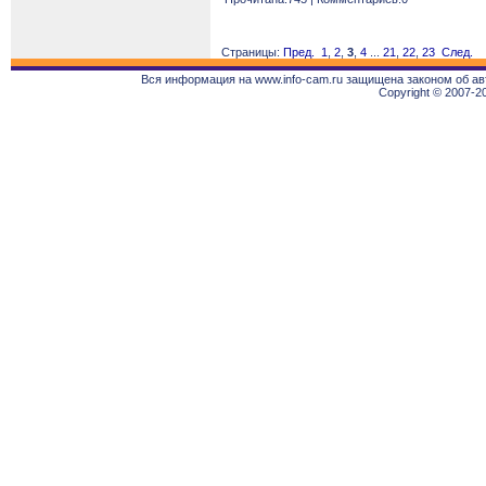
Страницы:
Пред.
1
,
2
,
3
,
4
...
21
,
22
,
23
След.
Вся информация на www.info-cam.ru защищена законом об ав
Copyright © 2007-2