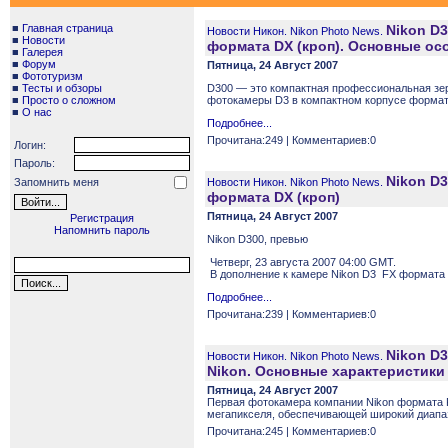
■
Главная страница
Nikon D
Новости Никон. Nikon Photo News.
■
Новости
формата DX (кроп). Основные ос
■
Галерея
■
Форум
Пятница, 24 Август 2007
■
Фототуризм
■
Тесты и обзоры
D300 — это компактная профессиональная зе
■
Просто о сложном
фотокамеры D3 в компактном корпусе формат
■
О нас
Подробнее...
Прочитана:249 | Комментариев:0
Логин:
Пароль:
Nikon D
Запомнить меня
Новости Никон. Nikon Photo News.
формата DX (кроп)
Пятница, 24 Август 2007
Регистрация
Напомнить пароль
Nikon D300, превью
Четверг, 23 августа 2007 04:00 GMT.
В дополнение к камере Nikon D3 FX формата 
Подробнее...
Прочитана:239 | Комментариев:0
Nikon D
Новости Никон. Nikon Photo News.
Nikon. Основные характеристики
Пятница, 24 Август 2007
Первая фотокамера компании Nikon формата 
мегапикселя, обеспечивающей широкий диапаз
Прочитана:245 | Комментариев:0