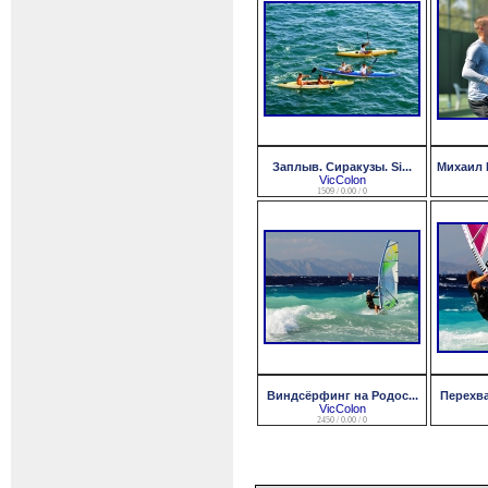
Заплыв. Сиракузы. Si...
Михаил 
VicColon
1509 / 0.00 / 0
Виндсёрфинг на Родос...
Перехва
VicColon
2450 / 0.00 / 0