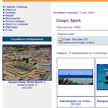
■
Главная страница
■
Новости
■
Галерея
Основная страница
/ Спорт. Sport.
■
Форум
■
Фототуризм
Спорт. Sport.
■
Тесты и обзоры
■
Просто о сложном
■
Партнеры
(Просмотров: 5868)
■
О нас
Подкатегории
Случайное изображение
Спорт. Экстрим
(26)
Экстремальные виды спорта.
Найдено: 77 изображений на 4 страницах.
Крыши Рима. Rome Roofs. 1
Комментарии: 0
VicColon
Кайтсёрфинг на остро...
Виндсёр
VicColon
1177 / 0.00 / 1