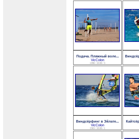
Подача. Пляжный воле...
Виндсёр
VicColon
1398 / 10.00 / 3
Виндсёрфинг в Эйлате...
Кайтсёр
VicColon
1583 / 10.00 / 1