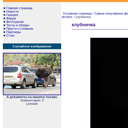
■
Главная страница
■
Новости
Основная страница
/
Самые популярные фото
■
Галерея
Archive.
/ клубничка
■
Форум
■
Фототуризм
клубничка
■
Тесты и обзоры
■
Просто о сложном
■
Партнеры
■
О нас
Случайное изображение
А документы на машину покажь
Комментарии: 0
Lemotek