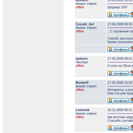
Bookoff
16.06.2009 18:05
deeper сripeer
offline
Шедевр! 10!!!
Cousin_Avi
17.06.2009 00:16
deeper сripeer
offline
...С огромным тр
Сергей, рассказа
Кроме контровог
tackuro
17.06.2009 09:51
Эксперт.
offline
2 соты по 20см 
Bookoff
17.06.2009 15:52
deeper сripeer
offline
Интересно, а во
Или это уже буд
Lemotek
19.11.2009 08:31
deeper сripeer
offline
Как всетаки здор
Спасибо случайн