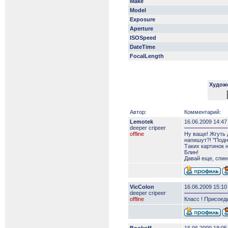
Make
Model
Exposure
Aperture
ISOSpeed
DateTime
FocalLength
Худож
Автор:
Комментарий:
Lemotek
16.06.2009 14:47
deeper сripeer
offline
Ну ваще! Жгуть 
напишут?! "Подн
Таких картинок 
Блин!
Давай еще, спин
VicColon
16.06.2009 15:10
deeper сripeer
offline
Класс ! Присоеди