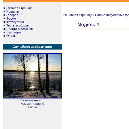
■
Главная страница
■
Новости
■
Галерея
Основная страница
/
Самые популярные фото
■
Форум
■
Фототуризм
Модель-1
■
Тесты и обзоры
■
Просто о сложном
■
Партнеры
■
О нас
Случайное изображение
Зимний закат...
Комментарии: 0
Елена