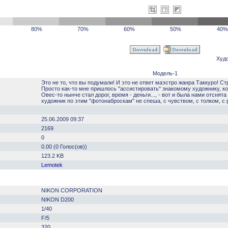
80%
70%
60%
50%
40%
Худ
Модель-1
Это не то, что вы подумали! И это не ответ маэстро жанра Таккуро! Стр
Просто как-то мне пришлось "ассистировать" знакомому художнику, к
Овес-то нынче стал дорог, время - деньги..., - вот и была нами отсня
художник по этим "фотонаброскам" не спеша, с чувством, с толком, с р
25.06.2009 09:37
2169
0
0.00 (0 Голос(ов))
123.2 KB
Lemotek
NIKON CORPORATION
NIKON D200
1/40
F/5
320