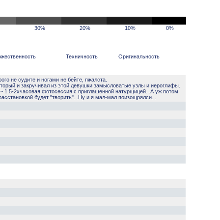
30%
20%
10%
0%
ожественность
Техничность
Оригинальность
ого не судите и ногами не бейте, пжалста.
оторый и закручивал из этой девушки замысловатые узлы и иероглифы.
та ~ 1.5-2хчасовая фотосессия с приглашенной натурщицей...А уж потом
асстановкой будет "творить"...Ну и я мал-мал поизощрялси...