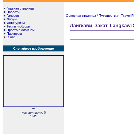
■
Главная страница
■
Новости
■
Галерея
Основная страница
/
Путешествия. Travel P
■
Форум
■
Фототуризм
Лангкави. Закат. Langkawi 
■
Тесты и обзоры
■
Просто о сложном
■
Партнеры
■
О нас
Случайное изображение
***
Комментарии: 0
SMS