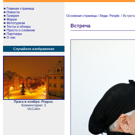
■
Главная страница
■
Новости
■
Галерея
Основная страница
/
Люди. People.
/ Встреч
■
Форум
■
Фототуризм
Встреча
■
Тесты и обзоры
■
Просто о сложном
■
Партнеры
■
О нас
Случайное изображение
Прага в ноябре. Prague.
Комментарии: 3
VicColon