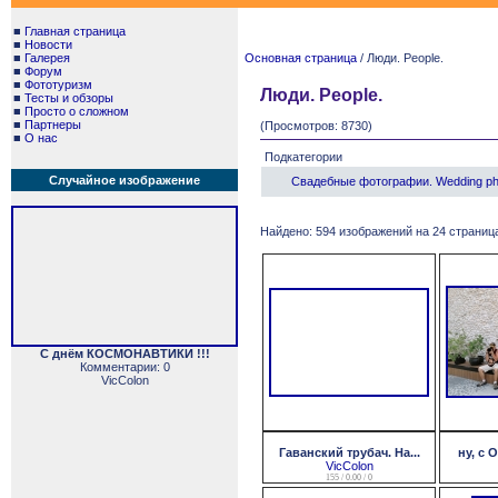
■
Главная страница
■
Новости
■
Галерея
Основная страница
/ Люди. People.
■
Форум
■
Фототуризм
Люди. People.
■
Тесты и обзоры
■
Просто о сложном
■
Партнеры
(Просмотров: 8730)
■
О нас
Подкатегории
Случайное изображение
Свадебные фотографии. Wedding ph
Найдено: 594 изображений на 24 страница
С днём КОСМОНАВТИКИ !!!
Комментарии: 0
VicColon
Гаванский трубач. На...
ну, с 
VicColon
155 / 0.00 / 0