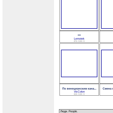
***
Lemotek
876 / 0.00 / 0
По венецианским кана...
Смена п
VicColon
828 / 0.00 / 0