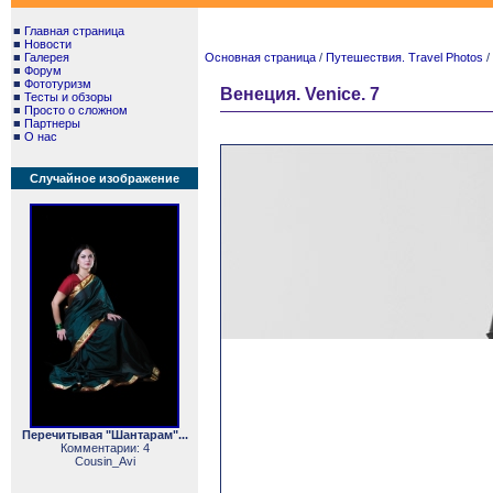
■
Главная страница
■
Новости
■
Галерея
Основная страница
/
Путешествия. Travel Photos
/
■
Форум
■
Фототуризм
Венеция. Venice. 7
■
Тесты и обзоры
■
Просто о сложном
■
Партнеры
■
О нас
Случайное изображение
Перечитывая "Шантарам"...
Комментарии: 4
Cousin_Avi