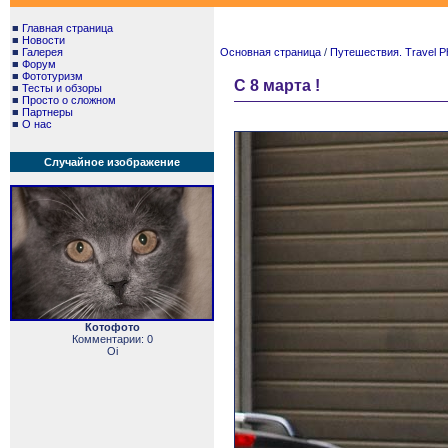
■
Главная страница
■
Новости
■
Галерея
Основная страница
/
Путешествия. Travel P
■
Форум
■
Фототуризм
С 8 марта !
■
Тесты и обзоры
■
Просто о сложном
■
Партнеры
■
О нас
Случайное изображение
Котофото
Комментарии: 0
Oi