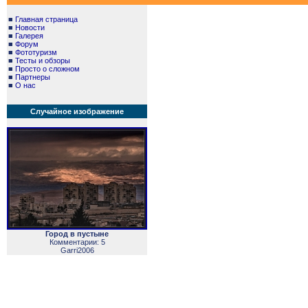
■
Главная страница
■
Новости
■
Галерея
■
Форум
■
Фототуризм
■
Тесты и обзоры
■
Просто о сложном
■
Партнеры
■
О нас
Случайное изображение
Город в пустыне
Комментарии: 5
Garri2006