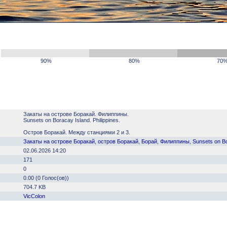
90%
80%
70
Закаты на острове Боракай. Филиппины.
Sunsets on Boracay Island. Philippines.
Остров Боракай. Между станциями 2 и 3.
Закаты на острове Боракай
,
остров Боракай
,
Борай
,
Филиппины
,
Sunsets on B
02.06.2026 14:20
171
0
0.00 (0 Голос(ов))
704.7 KB
VicColon