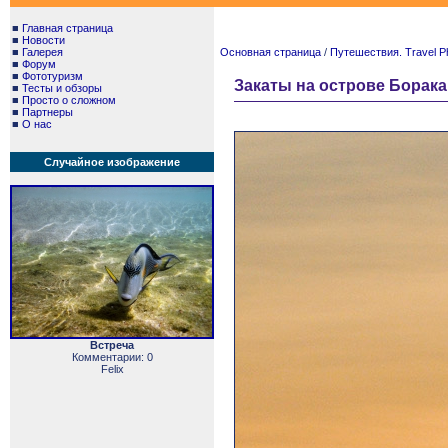
■
Главная страница
■
Новости
■
Галерея
Основная страница
/
Путешествия. Travel P
■
Форум
■
Фототуризм
Закаты на острове Боракай
■
Тесты и обзоры
■
Просто о сложном
■
Партнеры
■
О нас
Случайное изображение
Встреча
Комментарии: 0
Felix