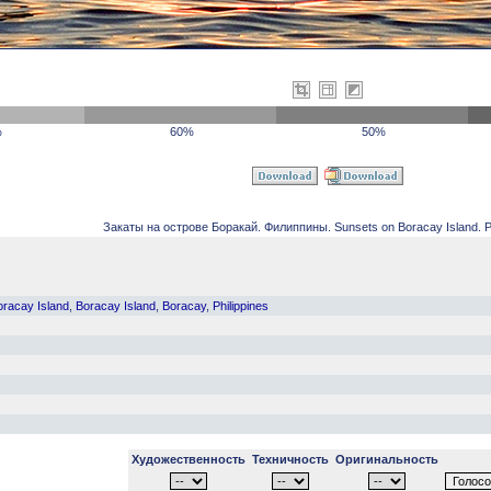
%
60%
50%
Закаты на острове Боракай. Филиппины. Sunsets on Boracay Island. Phi
oracay Island
,
Boracay Island
,
Boracay
,
Philippines
Художественность
Техничность
Оригинальность