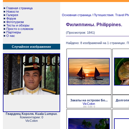
■
Главная страница
■
Новости
■
Галерея
Основная страница
/
Путешествия. Travel Ph
■
Форум
■
Фототуризм
Филиппины. Philippines.
■
Тесты и обзоры
■
Просто о сложном
■
Партнеры
(Просмотров: 1841)
■
О нас
Найдено: 8 изображений на 1 страницах. П
Случайное изображение
Закаты на острове Бо...
Долгопят
VicColon
164 / 0.00 / 0
Гвардеец Короля. Kuala Lumpur.
Комментарии: 0
VicColon