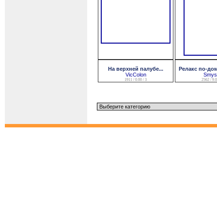
На верхней палубе...
Релакс по-до
VicColon
Smysl
1911 / 0.00 / 3
2562 / 9.0