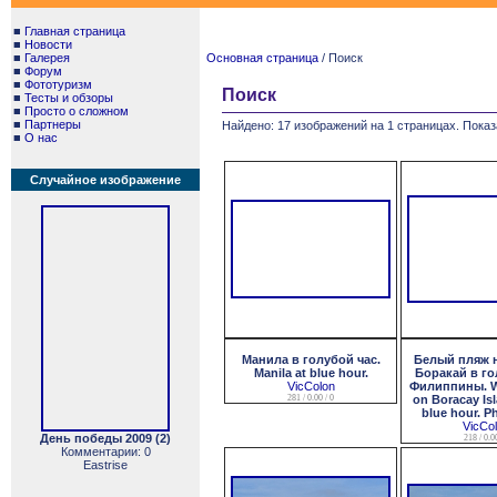
■
Главная страница
■
Новости
■
Галерея
Основная страница
/ Поиск
■
Форум
■
Фототуризм
Поиск
■
Тесты и обзоры
■
Просто о сложном
■
Партнеры
Найдено: 17 изображений на 1 страницах. Показ
■
О нас
Случайное изображение
Манила в голубой час.
Белый пляж н
Manila at blue hour.
Боракай в го
VicColon
Филиппины. W
281 / 0.00 / 0
on Boracay Is
blue hour. Ph
VicCo
День победы 2009 (2)
218 / 0.00
Комментарии: 0
Eastrise