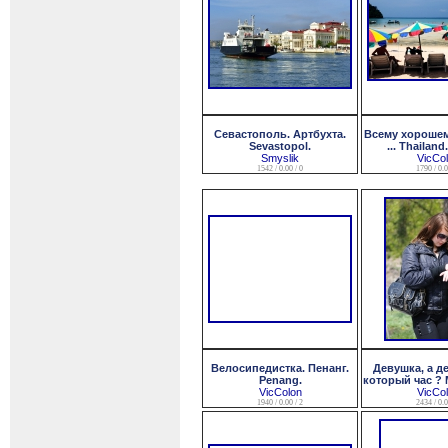
Севастополь. Артбухта.
Всему хороше
Sevastopol.
... Thailand.
Smyslik
VicCo
1542 / 0.00 / 0
1790 / 0.0
Велосипедистка. Пенанг.
Девушка, а д
Penang.
который час ? 
VicColon
VicCo
1940 / 0.00 / 2
2434 / 0.0