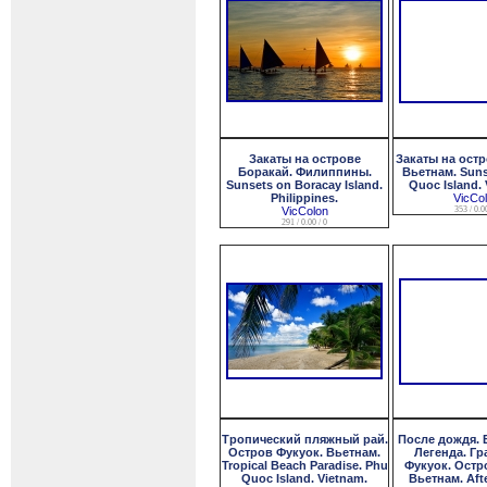
Закаты на острове
Закаты на остр
Боракай. Филиппины.
Вьетнам. Suns
Sunsets on Boracay Island.
Quoc Island. 
Philippines.
VicCo
VicColon
353 / 0.00
291 / 0.00 / 0
Тропический пляжный рай.
После дождя. 
Остров Фукуок. Вьетнам.
Легенда. Гр
Tropical Beach Paradise. Phu
Фукуок. Остр
Quoc Island. Vietnam.
Вьетнам. Afte