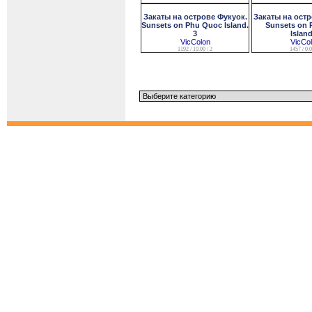
Закаты на острове Фукуок.
Закаты на остр
Sunsets on Phu Quoc Island.
Sunsets on 
3
Island
VicColon
VicCo
1192 / 10.00 / 2
1457 / 0.0