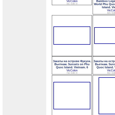
VicColon
Bamboo Lege
541 / 0.00 / 0
World Phu Quo
Island. V
VicCo
615 / 0.00
Закаты на острове Фукуок.
Закаты на остр
Вьетнам. Sunsets on Phu
Вьетнам. Suns
Quoc Island. Vietnam. 6
Quoc Island. 
VicColon
VicCo
734 / 0.00 / 0
912 / 0.00