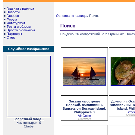
■
Главная страница
■
Новости
■
Галерея
Основная страница
/ Поиск
■
Форум
■
Фототуризм
Поиск
■
Тесты и обзоры
■
Просто о сложном
■
Партнеры
Найдено: 26 изображений на 2 страницах. Показ
■
О нас
Случайное изображение
Закаты на острове
Долгопят. Ост
Боракай. Филиппины.
Филиппины. Tar
Sunsets on Boracay Island.
island. Phi
Philippines. 2
Smysl
VicColon
149 / 0.00
Запретный плод...
178 / 0.00 / 0
Комментарии: 0
Chebe