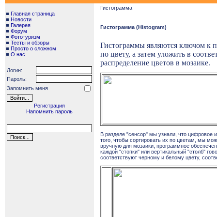
Гистограмма
■
Главная страница
■
Новости
■
Галерея
Гистограмма (Histogram)
■
Форум
■
Фототуризм
■
Тесты и обзоры
Гистограммы являются ключом к п
■
Просто о сложном
по цвету, а затем уложить в соот
■
О нас
распределение цветов в мозаике.
Логин:
Пароль:
Запомнить меня
Регистрация
Напомнить пароль
В разделе "сенсор" мы узнали, что цифровое 
того, чтобы сортировать их по цветам, мы мож
вручную для мозаики, программное обеспечени
каждой "стопки" или вертикальный "столб" гов
соответствуют черному и белому цвету, соотв