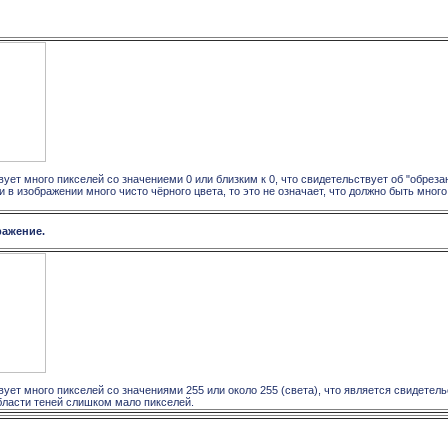
ует много пикселей со значениеми 0 или близким к 0, что свидетельствует об "обреза
ли в изображении много чисто чёрного цвета, то это не означает, что должно быть мног
ражение.
ует много пикселей со значениями 255 или около 255 (света), что является свидетель
области теней слишком мало пикселей.