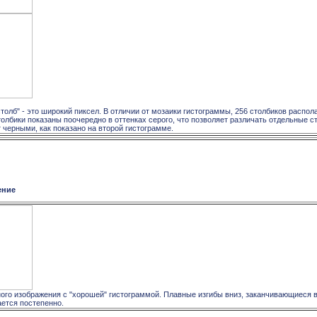
столб" - это широкий пиксел. В отличии от мозаики гистограммы, 256 столбиков распол
лбики показаны поочередно в оттенках серого, что позволяет различать отдельные ст
 черными, как показано на второй гистограмме.
ение
го изображения с "хорошей" гистограммой. Плавные изгибы вниз, заканчивающиеся в 2
ается постепенно.