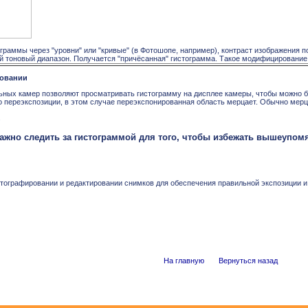
аммы через "уровни" или "кривые" (в Фотошопе, например), контраст изображения по
й тоновый диапазон. Получается "причёсанная" гистограмма. Такое модифицирование
ровании
ых камер позволяют просматривать гистограмму на дисплее камеры, чтобы можно бы
о переэкспозиции, в этом случае переэкспонированная область мерцает. Обычно мерц
.
ажно следить за гистограммой для того, чтобы избежать вышеупомя
тографировании и редактировании снимков для обеспечения правильной экспозиции и о
На главную
Вернуться назад