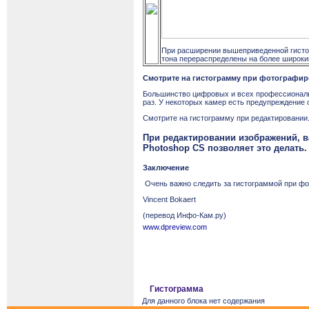
При расширении вышеприведенной гистогр
тона перераспределены на более широки
Смотрите на гистограмму при фотографи
Большинство цифровых и всех профессиональн
раз. У некоторых камер есть предупреждение 
Смотрите на гистограмму при редактировании
При редактировании изображений, в
Photoshop CS позволяет это делать.
Заключение
Очень важно следить за гистограммой при фо
Vincent Bokaert
(перевод Инфо-Кам.ру)
www.dpreview.com
Гистограмма
Для данного блока нет содержания