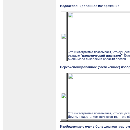
Недоэкспонированное изображение
Эта гистограмма показывает, что существ
разделе "
динамический диапазон"
. Ес
очень мало пикселей в области светов.
Переэкспонированное (засвеченное) изоб
Эта гистограмма показывает, что существ
Другим недостатком является то, что в 
Изображение с очень большим контрастом