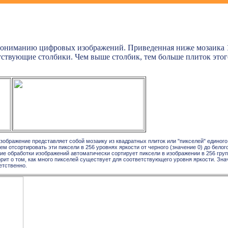
ониманию цифровых изображений. Приведенная ниже мозаика 10
ветствующие столбики. Чем выше столбик, тем больше плиток это
изображение представляет собой мозаику из квадратных плиток или "пикселей" единог
ем отсортировать эти пиксели в 256 уровнях яркости от черного (значение 0) до белог
е обработки изображений автоматически сортирует пиксели в изображении в 256 груп
орит о том, как много пикселей существует для соответствующего уровня яркости. Зн
етственно.