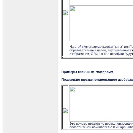
На этой гистограмме каждая "кипа" или "
образовательных целей, вертикальные сто
изображении. Обычно все столбики будут
Примеры типичных
гисторамм
Правильно проэкспонированное изображ
Это пример правильно проэкспонированно
область теней начинается с 0 и наращив