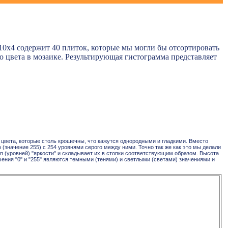
x4 содержит 40 плиток, которые мы могли бы отсортировать
го цвета в мозаике. Результирующая гистограмма представляет
о цвета, которые столь крошечны, что кажутся однородными и гладкими. Вместо
о (значение 255) с 254 уровнями серого между ними. Точно так же как это мы делали
п (уровней) "яркости" и складывает их в стопки соответствующим образом. Высота
ачения "0" и "255" являются темными (тенями) и светлыми (светами) значениями и