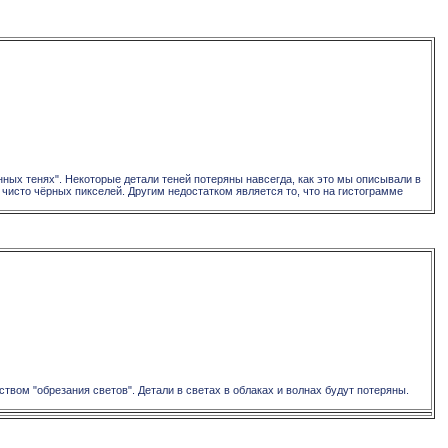
нных тенях". Некоторые детали теней потеряны навсегда, как это мы описывали в
о чисто чёрных пикселей. Другим недостатком является то, что на гистограмме
ством "обрезания светов". Детали в светах в облаках и волнах будут потеряны.