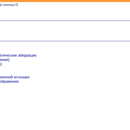
[страница 0]
атические аберрации.
ении).
).
роенной вспышки.
зображения.