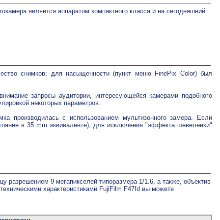
фотокамера является аппаратом компактного класса и на сегодняшний
ство снимков; для насыщенности (пункт меню FinePix Color) был
внимание запросы аудитории, интересующейся камерами подобного
улировкой некоторых параметров.
мка производилась с использованием мультизонного замера. Если
тояние в 35 mm эквиваленте), для исключения "эффекта шевеленки"
ицу разрешением 9 мегапикселей типоразмера 1/1.6, а также, объектив
 техническими характеристиками FujiFilm F47fd вы можете