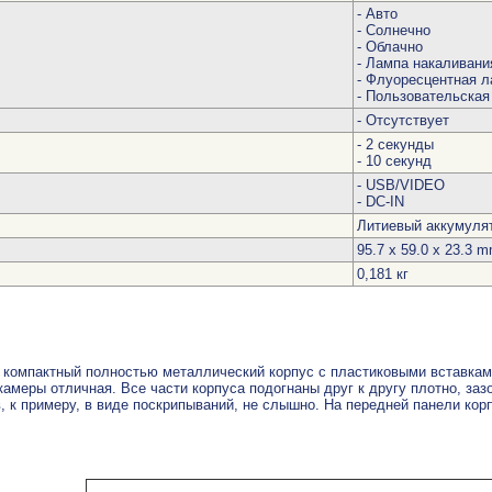
- Авто
- Солнечно
- Облачно
- Лампа накаливани
- Флуоресцентная л
- Пользовательская
- Отсутствует
- 2 секунды
- 10 секунд
- USB/VIDEO
- DC-IN
Литиевый аккумулят
95.7 х 59.0 х 23.3 
0,181 кг
т компактный полностью металлический корпус с пластиковыми вставкам
 камеры отличная. Все части корпуса подогнаны друг к другу плотно, з
в, к примеру, в виде поскрипываний, не слышно. На передней панели к