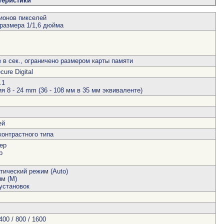
теристики
ионов пикселей
размера 1/1,6 дюйма
в в сек., ограничено размером карты памяти
cure Digital
.1
я 8 - 24 mm (36 - 108 мм в 35 мм эквиваленте)
ей
контрастного типа
ер
р
тический режим (Auto)
м (М)
установок
400 / 800 / 1600