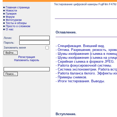
Тестирование цифровой камеры FujiFilm F47fd 
■
Главная страница
■
Новости
■
Галерея
■
Форум
■
Фототуризм
■
Тесты и обзоры
■
Просто о сложном
■
О нас
Оглавление.
Логин:
Пароль:
- Спецификация. Внешний вид.
Запомнить меня
- Оптика. Разрешение, резкость, хром
- Шумы изображения (съемка в помещ
Регистрация
- Шумы изображения (съемка на улице
Напомнить пароль
- Серийная съемка в формате JPEG.
- Работа фокусировочной системы.
- Система экспонометрии. Работа вст
- Работа баланса белого. Эффекты и
- Примеры снимков.
- Итоги тестирования. Выводы.
Вступление.