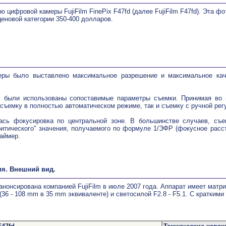
ию
цифровой камеры FujiFilm FinePix F47fd (далее FujiFilm F47fd). Эта 
ценовой категории 350-400 долларов.
ры было выставлено максимальное разрешение и максимальное каче
 были использованы сопоставимые параметры съемки. Принимая во 
 съемку в полностью автоматическом режиме, так и съемку с ручной рег
ась фокусировка по центральной зоне. В большинстве случаев, съе
ритического" значения, получаемого по формуле 1/ЭФР (фокусное расс
аймер.
ия. Внешний вид.
 анонсирована компанией FujiFilm в июле 2007 года. Аппарат имеет матр
36 - 108 mm в 35 mm эквиваленте) и светосилой F2.8 - F5.1. С краткими