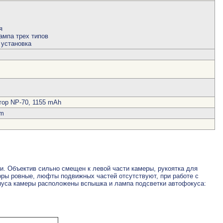
я
ампа трех типов
 установка
ор NP-70, 1155 mAh
mm
и. Объектив сильно смещен к левой части камеры, рукоятка для
азоры ровные, люфты подвижных частей отсутствуют, при работе с
орпуса камеры расположены вспышка и лампа подсветки автофокуса: