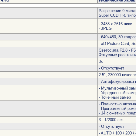
F47fd
Технические харак
Разрешение 9 милл
Super CCD HR, типо
- 3488 х 2616 пикс.
- JPEG
- 640x480, 30 кадро
- xD-Picture Card, Se
Светосила F2.8 - F5
Фокусные расстояни
3x
- Отсутствует
2.5", 230000 пиксел
- Автофокусировка 
- Мультизонный зам
- Усредненный заме
- Точечный замер
- Полностью автома
- Программный режи
- 14 сюжетных пред
3 - 1/2000 сек.
- Отсутствует
- AUTO / 100 / 200 / 