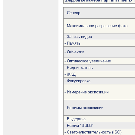
Цифровая камера
FujiFilm FinePix 
- Сенсор
- Максимальное разрешение фото
- Запись видео
- Память
- Объектив
- Оптическое увеличение
- Видоискатель
- ЖКД
- Фокусировка
- Измерение экспозиции
- Режимы экспозиции
- Выдержка
- Режим "BULB"
- Светочувствительность (ISO)