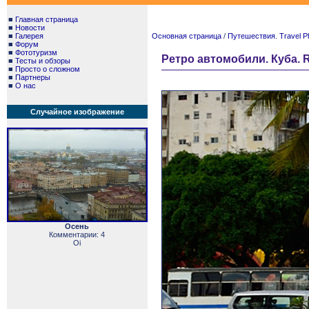
■
Главная страница
■
Новости
■
Галерея
Основная страница
/
Путешествия. Travel P
■
Форум
■
Фототуризм
Ретро автомобили. Куба. Re
■
Тесты и обзоры
■
Просто о сложном
■
Партнеры
■
О нас
Случайное изображение
Осень
Комментарии: 4
Oi