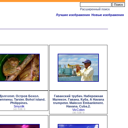
Расширенный поиск
Лучшие изображения
Новые изображения
Долгопят. Остров Бохол.
Гаванский трубач. Набережная
ппины. Tarsier. Bohol island.
Малекон. Гавана. Куба. A Havana
Philippines.
trumpeter. Malecon Embankment.
Smyslik
Havana. Cuba.2.
143 / 0.00 / 0
VicColon
156 / 0.00 / 0