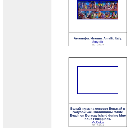
Амальфи. Италия. Amalfi. Italy.
Smyslik
230 / 0.00 / 0
Белый пляж на острове Боракай в
голубой час. Филиппины. White
Beach on Boracay Island during blue
hour. Philippines.
VicColon
219 / 0.00 / 0