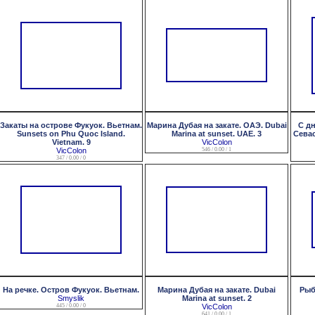
Закаты на острове Фукуок. Вьетнам.
Марина Дубая на закате. ОАЭ. Dubai
С д
Sunsets on Phu Quoc Island.
Marina at sunset. UAE. 3
Севас
Vietnam. 9
VicColon
VicColon
546 / 0.00 / 1
347 / 0.00 / 0
На речке. Остров Фукуок. Вьетнам.
Марина Дубая на закате. Dubai
Рыб
Smyslik
Marina at sunset. 2
445 / 0.00 / 0
VicColon
641 / 0.00 / 1