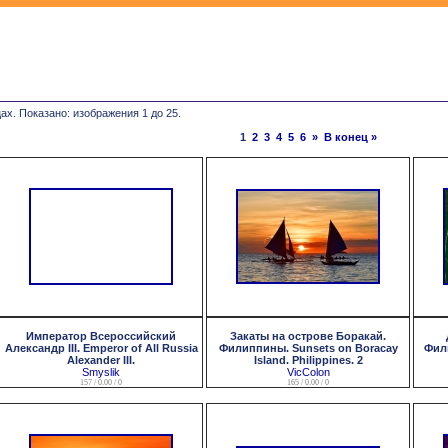
ах. Показано: изображения 1 до 25.
1
2
3
4
5
6
»
В конец »
Император Всероссийский
Закаты на острове Боракай.
Александр III. Emperor of All Russia
Филиппины. Sunsets on Boracay
Фили
Alexander III.
Island. Philippines. 2
Smyslik
VicColon
157 / 0.00 / 0
165 / 0.00 / 0