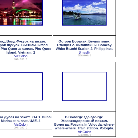
анд Волд Фукуок на закате.
Остров Боракай. Белый пляж.
ров Фукуок. Вьетнам. Grand
Станция 2. Филиппины. Boracay.
 Phu Quoc at sunset. Phu Quoc
White Beach/ Station 2. Philippines.
Island. Vietnam. 2
Smyslik
VicColon
265 / 0.00 / 0
269 / 0.00 / 0
а Дубая на закате. ОАЭ. Dubai
В Вологде где-где-где.
Marina at sunset. UAE. 4
Железнодорожный вокзал.
VicColon
Вологда. Россия. In Vologda, where-
294 / 0.00 / 0
where-where. Train station. Vologda.
VicColon
323 / 0.00 / 0