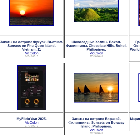
Закаты на острове Фукуок. Вьетнам.
Шоколадные Холмы. Бохол.
Гр
Sunsets on Phu Quoc Island.
Филиппины. Chocolate Hills. Bohol.
Ост
Vietnam. 11
Philippines.
World
VicColon
VicColon
247 / 0.00 / 0
275 / 0.00 / 0
MyFlickrYear 2025.
Закаты на острове Боракай.
Марин
VicColon
Филиппины. Sunsets on Boracay
277 / 0.00 / 0
Island. Philippines.
VicColon
287 / 0.00 / 0