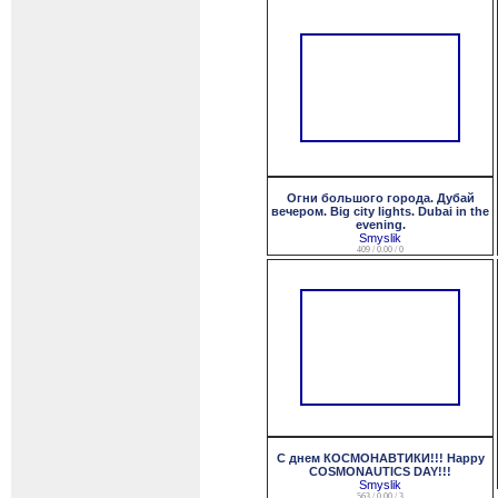
Огни большого города. Дубай
вечером. Big city lights. Dubai in the
evening.
Smyslik
409 / 0.00 / 0
С днем КОСМОНАВТИКИ!!! Happy
COSMONAUTICS DAY!!!
Smyslik
563 / 0.00 / 3