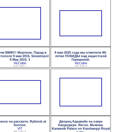
нем ВМФ!!! Морпехи. Парад в
9 мая 2025 года мы отметили 80-
тополе 9 мая 2015. Sevastopol
летие ПОБЕДЫ над нацистской
9 May 2015. 3
Германией.
VicColon
VicColon
2129 / 0.00 / 1
370 / 0.00 / 0
инск на рассвете. Rybinsk at
Дворец Каравейк на озере
Sunrise.
Кандоджуи. Янгон. Мьянма.
VIT
Karaweik Palace on Kandawgyi Royal
488 / 0.00 / 0