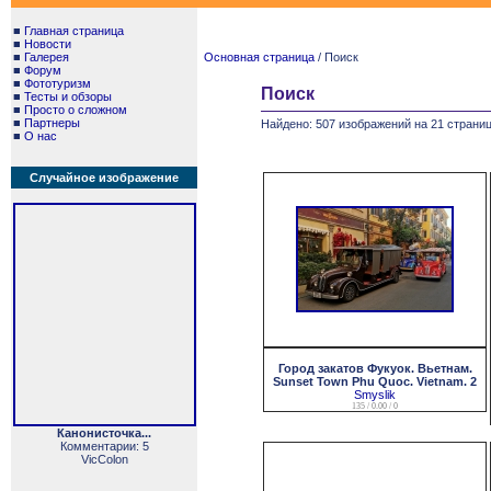
■
Главная страница
■
Новости
■
Галерея
Основная страница
/ Поиск
■
Форум
■
Фототуризм
Поиск
■
Тесты и обзоры
■
Просто о сложном
■
Партнеры
Найдено: 507 изображений на 21 страниц
■
О нас
Случайное изображение
Город закатов Фукуок. Вьетнам.
Sunset Town Phu Quoc. Vietnam. 2
Smyslik
135 / 0.00 / 0
Канонисточка...
Комментарии: 5
VicColon