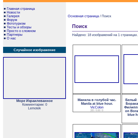
■
Главная страница
■
Новости
■
Галерея
Основная страница
/ Поиск
■
Форум
■
Фототуризм
Поиск
■
Тесты и обзоры
■
Просто о сложном
■
Партнеры
Найдено: 18 изображений на 1 страницах.
■
О нас
Случайное изображение
Манила в голубой час.
Белый 
Море Израилеванное
Manila at blue hour.
Борака
Комментарии: 0
VicColon
Филиппи
Lemotek
285 / 0.00 / 0
on Bora
blue h